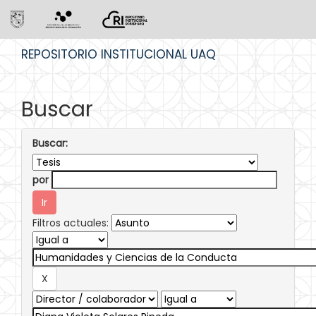
Skip
REPOSITORIO INSTITUCIONAL UAQ
navigation
Buscar
Buscar:
por
Filtros actuales: