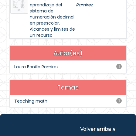
aprendizaje del
Ramirez
sistema de
numeración decimal
en preescolar.
Alcances y límites de
un recurso
Autor(es)
Laura Bonilla Ramirez
1
Temas
Teaching math
1
Volver arriba ∧