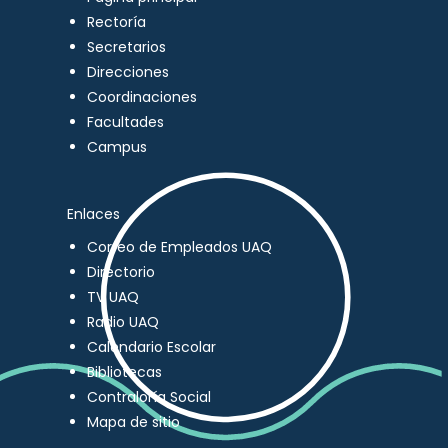
Rectoría
Secretarios
Direcciones
Coordinaciones
Facultades
Campus
Enlaces
Correo de Empleados UAQ
Directorio
TV UAQ
Radio UAQ
Calendario Escolar
Bibliotecas
Contraloría Social
Mapa de sitio