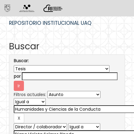
Skip
REPOSITORIO INSTITUCIONAL UAQ
navigation
Buscar
Buscar:
por
Filtros actuales: