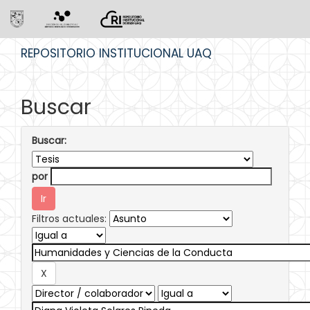
Skip
REPOSITORIO INSTITUCIONAL UAQ
navigation
Buscar
Buscar:
por
Filtros actuales: