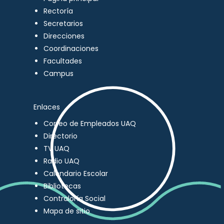
Rectoría
Secretarios
Direcciones
Coordinaciones
Facultades
Campus
Enlaces
Correo de Empleados UAQ
Directorio
TV UAQ
Radio UAQ
Calendario Escolar
Bibliotecas
Contraloría Social
Mapa de sitio