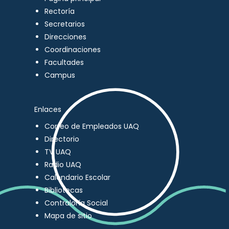
Rectoría
Secretarios
Direcciones
Coordinaciones
Facultades
Campus
Enlaces
Correo de Empleados UAQ
Directorio
TV UAQ
Radio UAQ
Calendario Escolar
Bibliotecas
Contraloría Social
Mapa de sitio