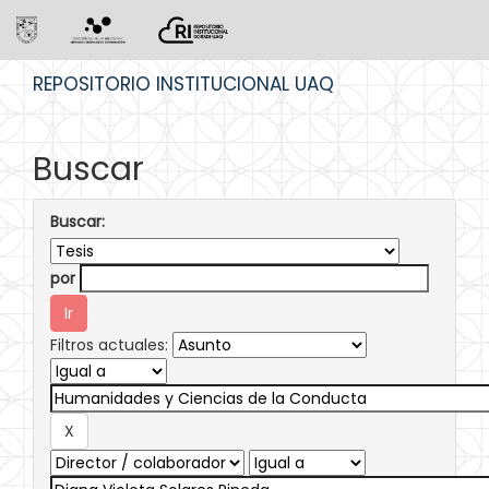
Skip
REPOSITORIO INSTITUCIONAL UAQ
navigation
Buscar
Buscar:
por
Filtros actuales: