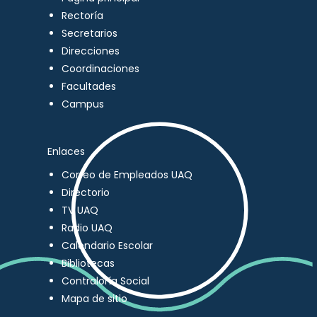
Rectoría
Secretarios
Direcciones
Coordinaciones
Facultades
Campus
Enlaces
Correo de Empleados UAQ
Directorio
TV UAQ
Radio UAQ
Calendario Escolar
Bibliotecas
Contraloría Social
Mapa de sitio