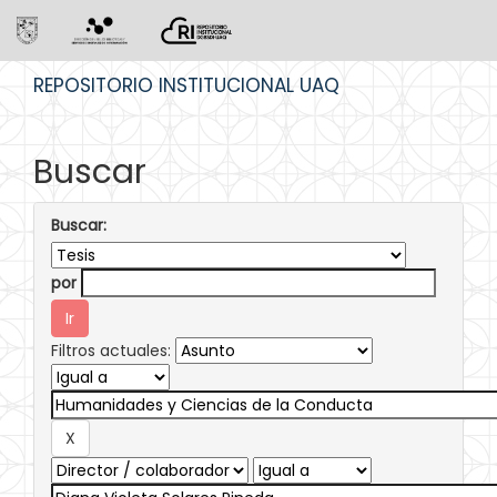
Skip
REPOSITORIO INSTITUCIONAL UAQ
navigation
Buscar
Buscar:
por
Filtros actuales: