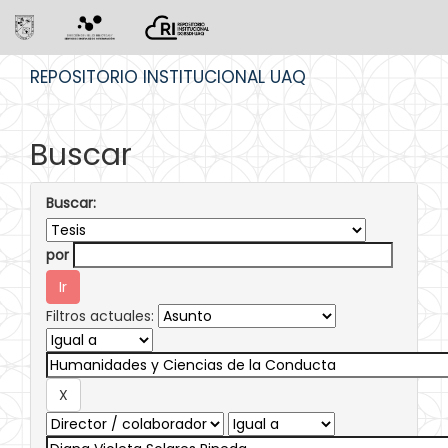
Skip
REPOSITORIO INSTITUCIONAL UAQ
navigation
Buscar
Buscar:
por
Filtros actuales: