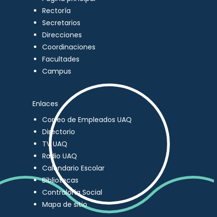
Rectoría
Secretarios
Direcciones
Coordinaciones
Facultades
Campus
Enlaces
Correo de Empleados UAQ
Directorio
TV UAQ
Radio UAQ
Calendario Escolar
Bibliotecas
Contraloría Social
Mapa de sitio