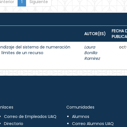
Anterior
1
Siguiente
FECHA 
AUTOR(ES)
PUBLIC
endizaje del sistema de numeración
Laura
oct
 límites de un recurso
Bonilla
Ramirez
Enlaces
Comunidades
Correo de Empleados UAQ
Alumnos
Directorio
Correo Alumnos UAQ