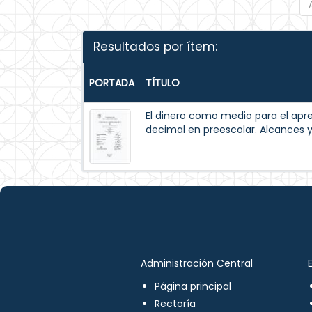
Resultados por ítem:
PORTADA
TÍTULO
El dinero como medio para el apr
decimal en preescolar. Alcances y
Administración Central
Página principal
Rectoría