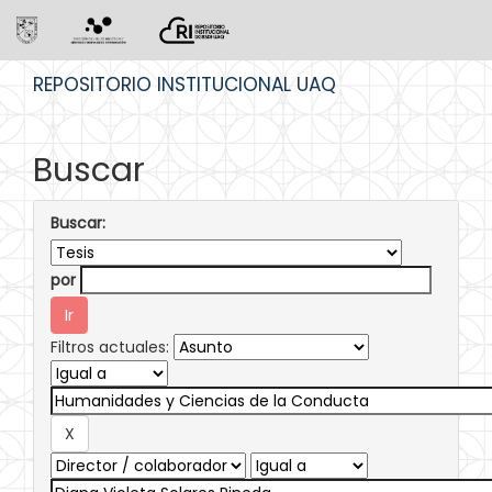
Skip
REPOSITORIO INSTITUCIONAL UAQ
navigation
Buscar
Buscar:
por
Filtros actuales: