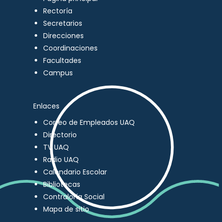
Rectoría
Secretarios
Direcciones
Coordinaciones
Facultades
Campus
Enlaces
Correo de Empleados UAQ
Directorio
TV UAQ
Radio UAQ
Calendario Escolar
Bibliotecas
Contraloría Social
Mapa de sitio