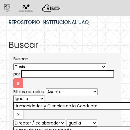
Skip
REPOSITORIO INSTITUCIONAL UAQ
navigation
Buscar
Buscar:
por
Filtros actuales: