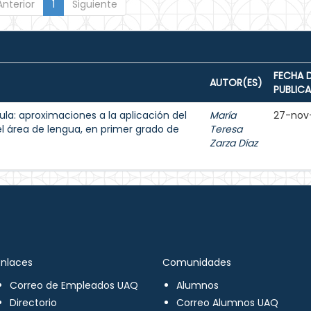
Anterior
1
Siguiente
FECHA 
AUTOR(ES)
PUBLIC
aula: aproximaciones a la aplicación del
María
27-nov
el área de lengua, en primer grado de
Teresa
Zarza Díaz
Enlaces
Comunidades
Correo de Empleados UAQ
Alumnos
Directorio
Correo Alumnos UAQ