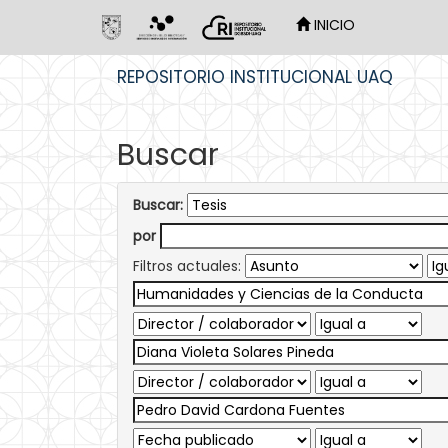
INICIO
Skip
REPOSITORIO INSTITUCIONAL UAQ
navigation
Buscar
Buscar:
por
Filtros actuales: