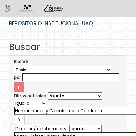
Skip
REPOSITORIO INSTITUCIONAL UAQ
navigation
Buscar
Buscar:
por
Filtros actuales: