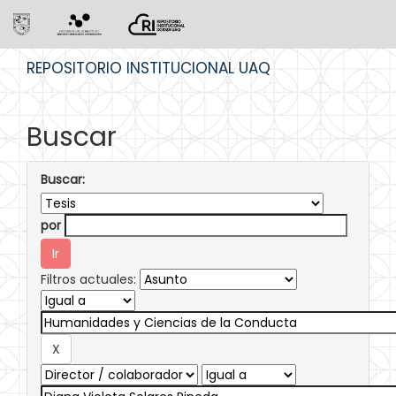
Skip
REPOSITORIO INSTITUCIONAL UAQ
navigation
Buscar
Buscar:
por
Filtros actuales: