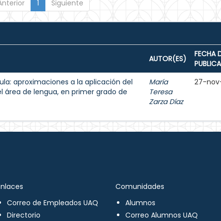
Anterior
1
Siguiente
FECHA 
AUTOR(ES)
PUBLIC
aula: aproximaciones a la aplicación del
María
27-nov
el área de lengua, en primer grado de
Teresa
Zarza Díaz
Enlaces
Comunidades
Correo de Empleados UAQ
Alumnos
Directorio
Correo Alumnos UAQ