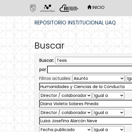
INICIO
Skip
REPOSITORIO INSTITUCIONAL UAQ
navigation
Buscar
Buscar:
por
Filtros actuales: