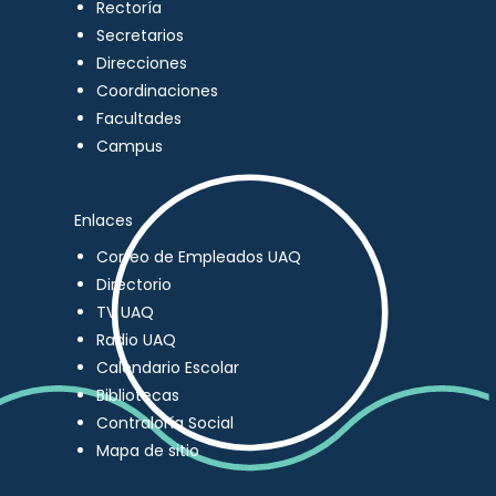
Rectoría
Secretarios
Direcciones
Coordinaciones
Facultades
Campus
Enlaces
Correo de Empleados UAQ
Directorio
TV UAQ
Radio UAQ
Calendario Escolar
Bibliotecas
Contraloría Social
Mapa de sitio