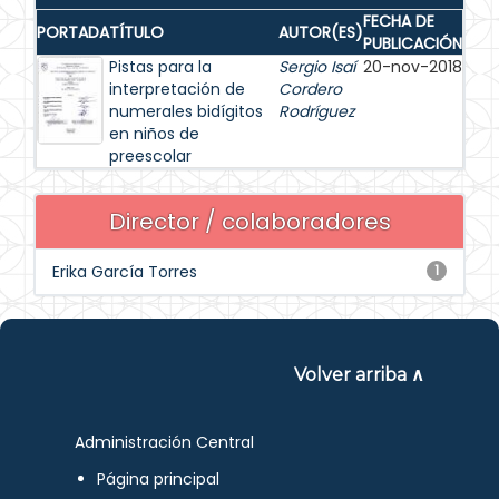
FECHA DE
PORTADA
TÍTULO
AUTOR(ES)
PUBLICACIÓN
Pistas para la
Sergio Isaí
20-nov-2018
interpretación de
Cordero
numerales bidígitos
Rodríguez
en niños de
preescolar
Director / colaboradores
Erika García Torres
1
Volver arriba ∧
Administración Central
Página principal