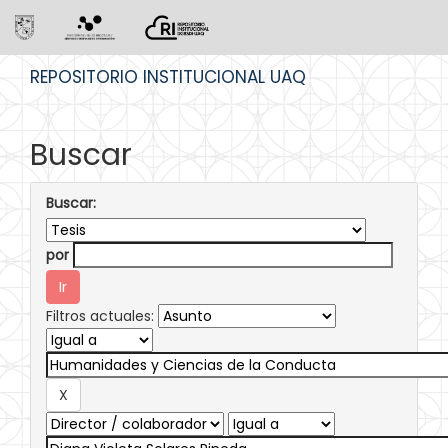
Skip
REPOSITORIO INSTITUCIONAL UAQ
navigation
Buscar
Buscar:
por
Filtros actuales: