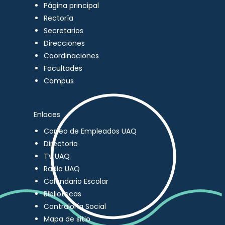
Página principal
Rectoría
Secretarios
Direcciones
Coordinaciones
Facultades
Campus
Enlaces
Correo de Empleados UAQ
Directorio
TV UAQ
Radio UAQ
Calendario Escolar
Bibliotecas
Contraloría Social
Mapa de sitio