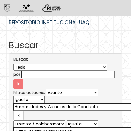
Skip
REPOSITORIO INSTITUCIONAL UAQ
navigation
Buscar
Buscar:
por
Filtros actuales: