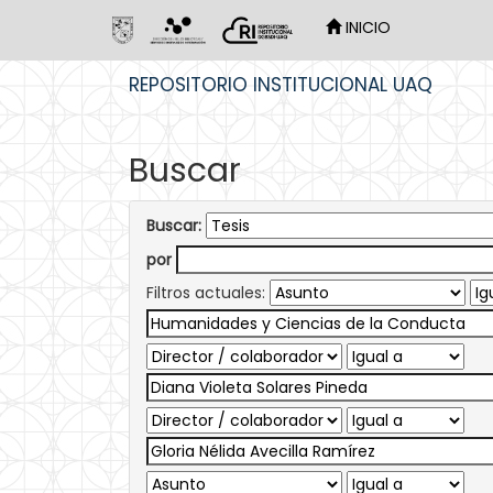
INICIO
Skip
REPOSITORIO INSTITUCIONAL UAQ
navigation
Buscar
Buscar:
por
Filtros actuales: