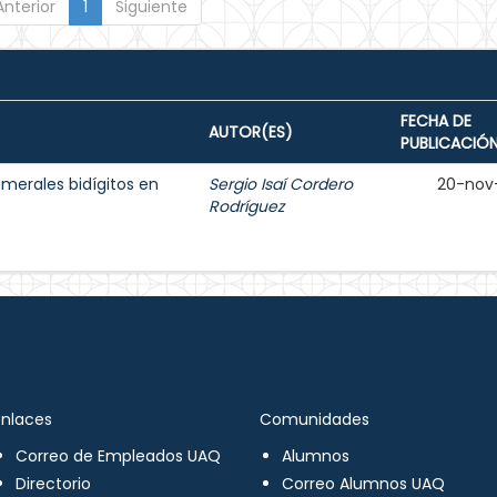
Anterior
1
Siguiente
FECHA DE
AUTOR(ES)
PUBLICACIÓ
umerales bidígitos en
Sergio Isaí Cordero
20-nov
Rodríguez
Enlaces
Comunidades
Correo de Empleados UAQ
Alumnos
Directorio
Correo Alumnos UAQ