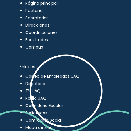
Página principal
Rectoría
Secretarios
Direcciones
Coordinaciones
Facultades
Campus
Enlaces
Correo de Empleados UAQ
Directorio
TV UAQ
Radio UAQ
Calendario Escolar
Bibliotecas
Contraloría Social
Mapa de sitio