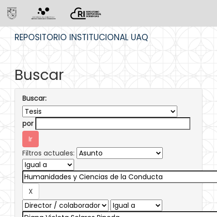
Skip
REPOSITORIO INSTITUCIONAL UAQ
navigation
Buscar
Buscar:
por
Filtros actuales: