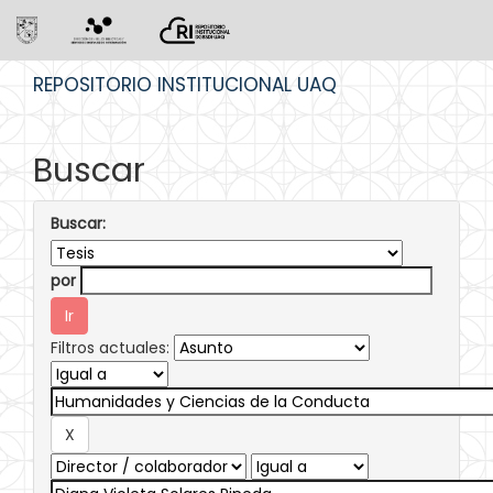
Skip
REPOSITORIO INSTITUCIONAL UAQ
navigation
Buscar
Buscar:
por
Filtros actuales: