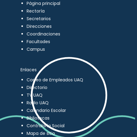
Página principal
Rectoría
Secretarios
Direcciones
Coordinaciones
Facultades
Campus
Enlaces
Correo de Empleados UAQ
Directorio
TV UAQ
Radio UAQ
Calendario Escolar
Bibliotecas
Contraloría Social
Mapa de sitio