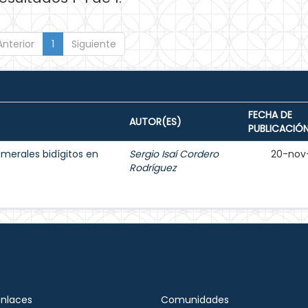
Anterior
1
Siguiente
FECHA DE
AUTOR(ES)
PUBLICACIÓ
umerales bidígitos en
Sergio Isaí Cordero
20-nov
Rodríguez
Enlaces
Comunidades