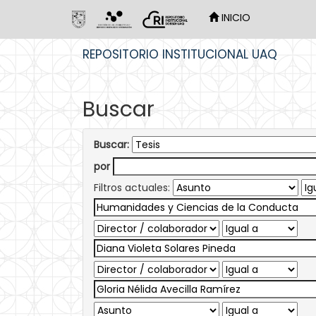
INICIO
Skip
REPOSITORIO INSTITUCIONAL UAQ
navigation
Buscar
Buscar:
por
Filtros actuales: