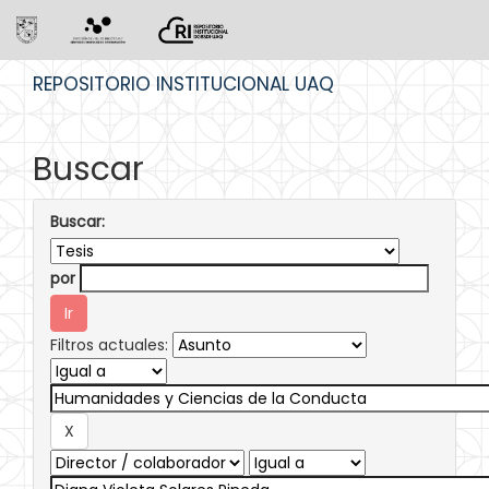
Skip
REPOSITORIO INSTITUCIONAL UAQ
navigation
Buscar
Buscar:
por
Filtros actuales: