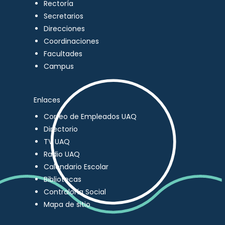
Rectoría
Secretarios
Direcciones
Coordinaciones
Facultades
Campus
Enlaces
Correo de Empleados UAQ
Directorio
TV UAQ
Radio UAQ
Calendario Escolar
Bibliotecas
Contraloría Social
Mapa de sitio