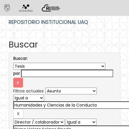
Skip
REPOSITORIO INSTITUCIONAL UAQ
navigation
Buscar
Buscar:
por
Filtros actuales: