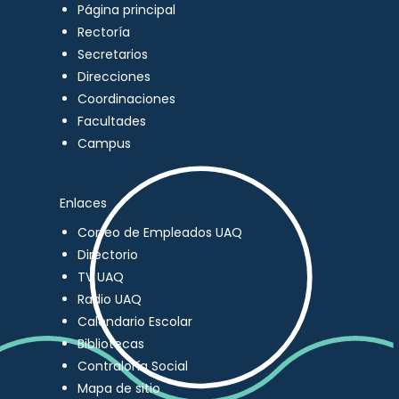
Página principal
Rectoría
Secretarios
Direcciones
Coordinaciones
Facultades
Campus
Enlaces
Correo de Empleados UAQ
Directorio
TV UAQ
Radio UAQ
Calendario Escolar
Bibliotecas
Contraloría Social
Mapa de sitio