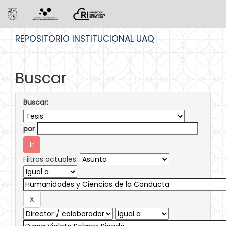
Skip
REPOSITORIO INSTITUCIONAL UAQ
navigation
Buscar
Buscar:
por
Filtros actuales: