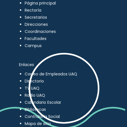
Página principal
Rectoría
Secretarios
Direcciones
Coordinaciones
Facultades
Campus
Enlaces
Correo de Empleados UAQ
Directorio
TV UAQ
Radio UAQ
Calendario Escolar
Bibliotecas
Contraloría Social
Mapa de sitio