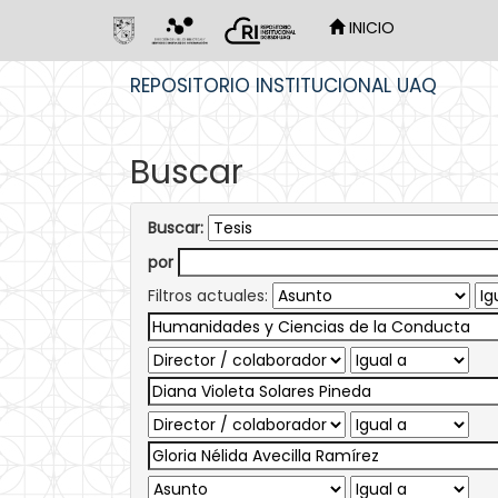
INICIO
Skip
REPOSITORIO INSTITUCIONAL UAQ
navigation
Buscar
Buscar:
por
Filtros actuales: