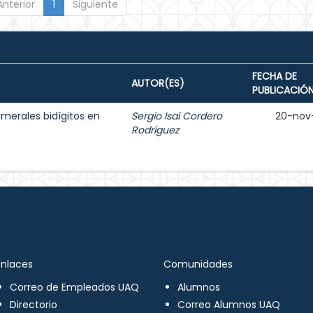
Anterior
1
Siguiente
FECHA DE
AUTOR(ES)
PUBLICACIÓ
umerales bidígitos en
Sergio Isaí Cordero
20-nov
Rodríguez
Enlaces
Comunidades
Correo de Empleados UAQ
Alumnos
Directorio
Correo Alumnos UAQ