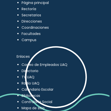
Página principal
Rectoría
Secretarios
Direcciones
Coordinaciones
Facultades
Campus
Enlaces
Correo de Empleados UAQ
Directorio
TV UAQ
Radio UAQ
Calendario Escolar
Bibliotecas
Contraloría Social
Mapa de sitio