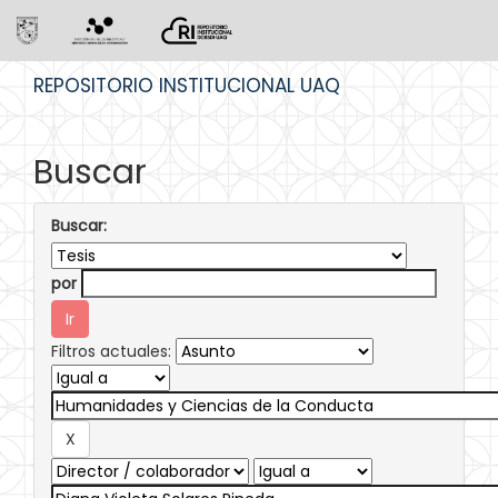
Skip
REPOSITORIO INSTITUCIONAL UAQ
navigation
Buscar
Buscar:
por
Filtros actuales: