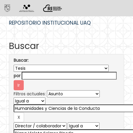
Skip
REPOSITORIO INSTITUCIONAL UAQ
navigation
Buscar
Buscar:
por
Filtros actuales: