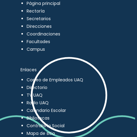
Página principal
Rectoría
Secretarios
Direcciones
Coordinaciones
Facultades
Campus
Enlaces
Correo de Empleados UAQ
Directorio
TV UAQ
Radio UAQ
Calendario Escolar
Bibliotecas
Contraloría Social
Mapa de sitio