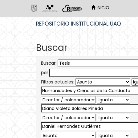
INICIO
Skip
REPOSITORIO INSTITUCIONAL UAQ
navigation
Buscar
Buscar:
por
Filtros actuales: