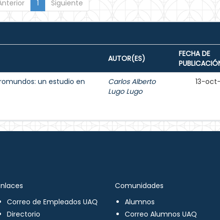
Anterior
1
Siguiente
FECHA DE
AUTOR(ES)
PUBLICACIÓ
romundos: un estudio en
Carlos Alberto
13-oct
Lugo Lugo
Enlaces
Comunidades
Correo de Empleados UAQ
Alumnos
Directorio
Correo Alumnos UAQ