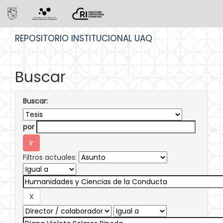
Skip
REPOSITORIO INSTITUCIONAL UAQ
navigation
Buscar
Buscar:
por
Filtros actuales: