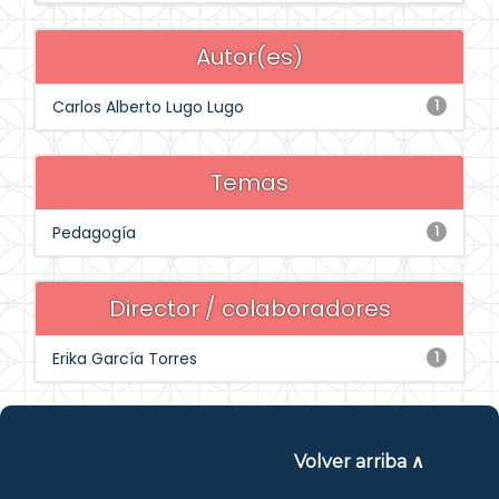
Autor(es)
Carlos Alberto Lugo Lugo
1
Temas
Pedagogía
1
Director / colaboradores
Erika García Torres
1
Volver arriba ∧