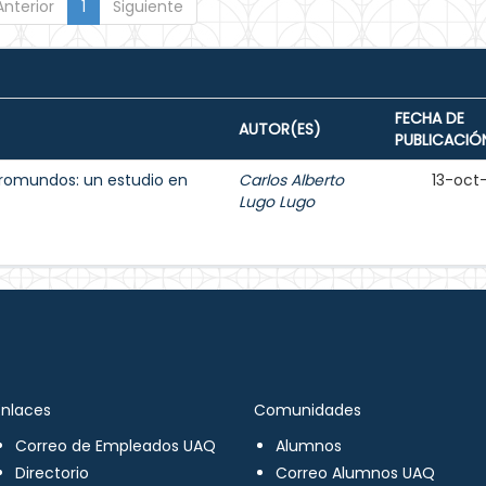
Anterior
1
Siguiente
FECHA DE
AUTOR(ES)
PUBLICACIÓ
romundos: un estudio en
Carlos Alberto
13-oct
Lugo Lugo
Enlaces
Comunidades
Correo de Empleados UAQ
Alumnos
Directorio
Correo Alumnos UAQ