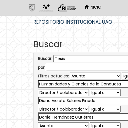
INICIO
Skip
REPOSITORIO INSTITUCIONAL UAQ
navigation
Buscar
Buscar:
por
Filtros actuales: