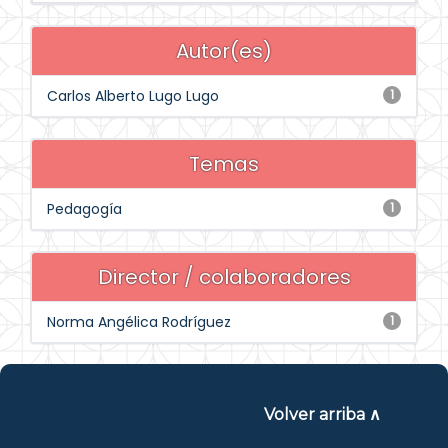
Autor(es)
Carlos Alberto Lugo Lugo
1
Temas
Pedagogía
1
Director / colaboradores
Norma Angélica Rodríguez
1
Volver arriba ∧