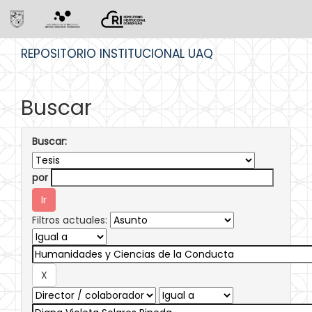
Skip
REPOSITORIO INSTITUCIONAL UAQ
navigation
Buscar
Buscar:
por
Filtros actuales: