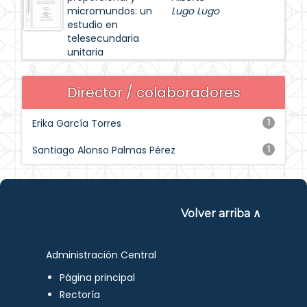
micromundos: un
Lugo Lugo
estudio en
telesecundaria
unitaria
Director / colaboradores
Erika García Torres
1
Santiago Alonso Palmas Pérez
1
Volver arriba ∧
Administración Central
Página principal
Rectoría