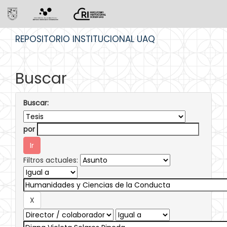
Skip
REPOSITORIO INSTITUCIONAL UAQ
navigation
Buscar
Buscar:
por
Filtros actuales: