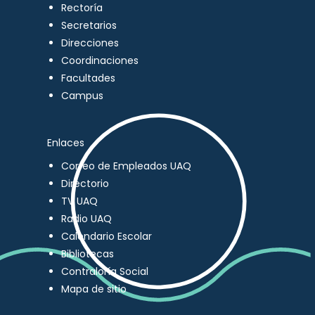
Rectoría
Secretarios
Direcciones
Coordinaciones
Facultades
Campus
Enlaces
Correo de Empleados UAQ
Directorio
TV UAQ
Radio UAQ
Calendario Escolar
Bibliotecas
Contraloría Social
Mapa de sitio