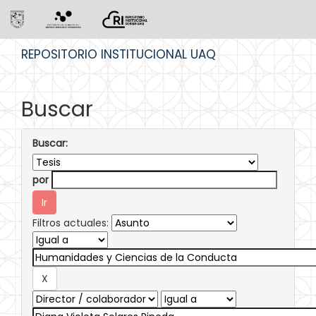
Skip
REPOSITORIO INSTITUCIONAL UAQ
navigation
Buscar
Buscar:
por
Filtros actuales: