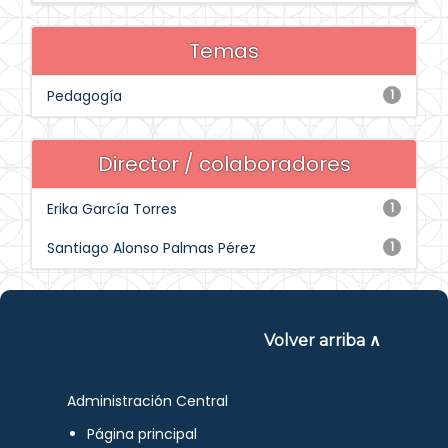
Temas
Pedagogía
1
Director / colaboradores
Erika García Torres
1
Santiago Alonso Palmas Pérez
1
Volver arriba ∧
Administración Central
Página principal