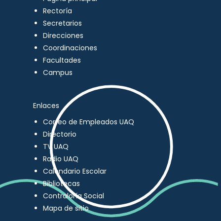
Rectoría
Secretarios
Direcciones
Coordinaciones
Facultades
Campus
Enlaces
Correo de Empleados UAQ
Directorio
TV UAQ
Radio UAQ
Calendario Escolar
Bibliotecas
Contraloría Social
Mapa de sitio