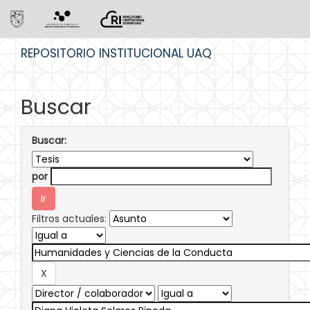
Skip
REPOSITORIO INSTITUCIONAL UAQ
navigation
Buscar
Buscar:
por
Filtros actuales: