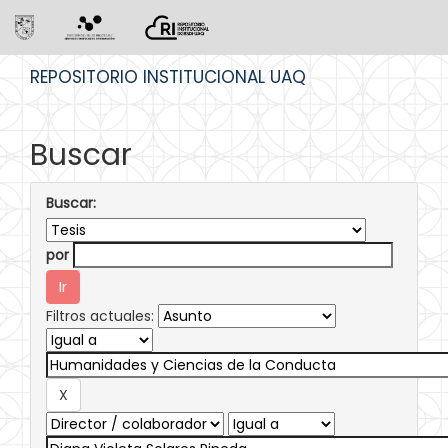
Skip
REPOSITORIO INSTITUCIONAL UAQ
navigation
Buscar
Buscar:
por
Filtros actuales: