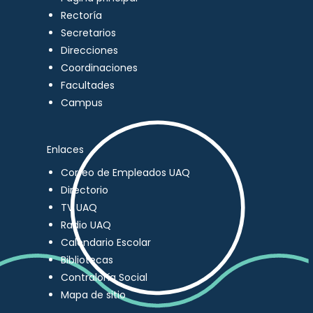
Rectoría
Secretarios
Direcciones
Coordinaciones
Facultades
Campus
Enlaces
Correo de Empleados UAQ
Directorio
TV UAQ
Radio UAQ
Calendario Escolar
Bibliotecas
Contraloría Social
Mapa de sitio