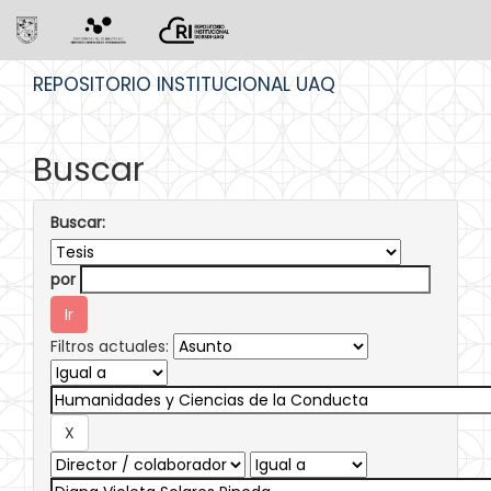
Skip
REPOSITORIO INSTITUCIONAL UAQ
navigation
Buscar
Buscar:
por
Filtros actuales: