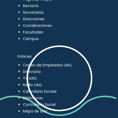
Rectoría
Secretarios
Direcciones
Coordinaciones
Facultades
Campus
Enlaces
Correo de Empleados UAQ
Directorio
TV UAQ
Radio UAQ
Calendario Escolar
Bibliotecas
Contraloría Social
Mapa de sitio