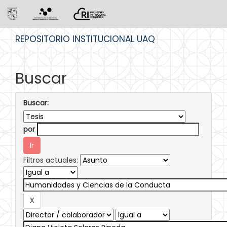
Skip
REPOSITORIO INSTITUCIONAL UAQ
navigation
Buscar
Buscar:
por
Filtros actuales: