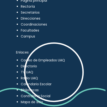
Página principal
Rectoría
Secretarios
Direcciones
Coordinaciones
Facultades
Campus
Enlaces
Correo de Empleados UAQ
Directorio
TV UAQ
Radio UAQ
Calendario Escolar
Bibliotecas
Contraloría Social
Mapa de sitio