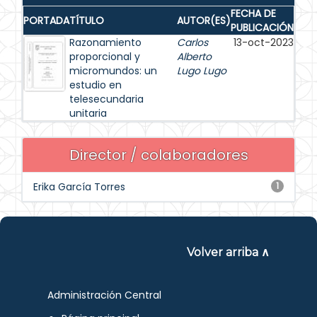
FECHA DE
PORTADA
TÍTULO
AUTOR(ES)
PUBLICACIÓN
Razonamiento
Carlos
13-oct-2023
proporcional y
Alberto
micromundos: un
Lugo Lugo
estudio en
telesecundaria
unitaria
Director / colaboradores
Erika García Torres
1
Volver arriba ∧
Administración Central