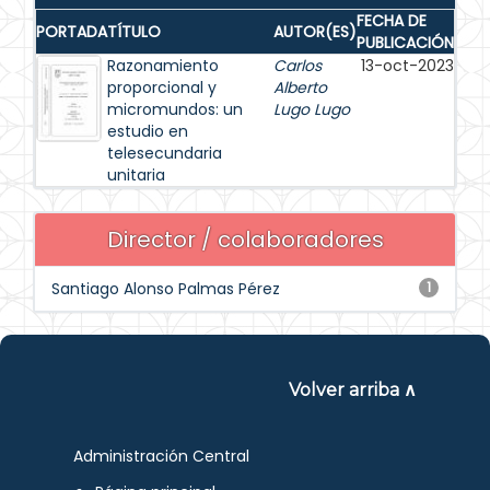
FECHA DE
PORTADA
TÍTULO
AUTOR(ES)
PUBLICACIÓN
Razonamiento
Carlos
13-oct-2023
proporcional y
Alberto
micromundos: un
Lugo Lugo
estudio en
telesecundaria
unitaria
Director / colaboradores
Santiago Alonso Palmas Pérez
1
Volver arriba ∧
Administración Central