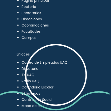
Página principal
Rectoría
Secretarios
Direcciones
Coordinaciones
Facultades
Campus
Enlaces
Correo de Empleados UAQ
Directorio
TV UAQ
Radio UAQ
Calendario Escolar
Bibliotecas
Contraloría Social
Mapa de sitio