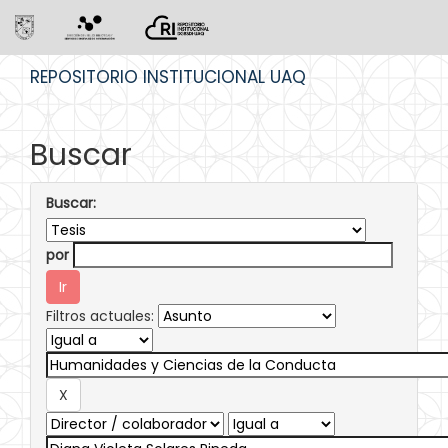
Skip
REPOSITORIO INSTITUCIONAL UAQ
navigation
Buscar
Buscar:
por
Filtros actuales: