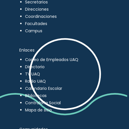
Secretarios
Direcciones
Coordinaciones
Facultades
Campus
Enlaces
Correo de Empleados UAQ
Directorio
TV UAQ
Radio UAQ
Calendario Escolar
Bibliotecas
Contraloría Social
Mapa de sitio