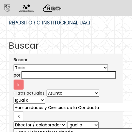
Skip
REPOSITORIO INSTITUCIONAL UAQ
navigation
Buscar
Buscar:
por
Filtros actuales: