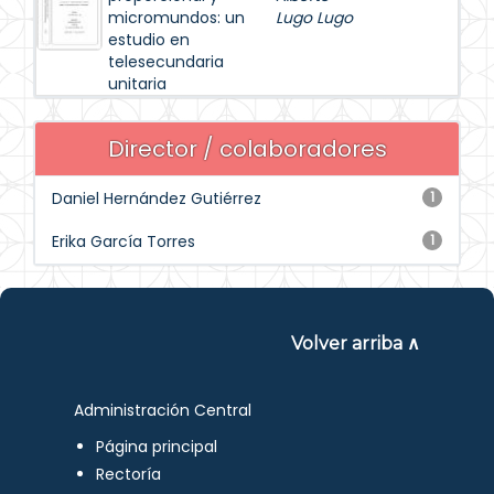
micromundos: un
Lugo Lugo
estudio en
telesecundaria
unitaria
Director / colaboradores
Daniel Hernández Gutiérrez
1
Erika García Torres
1
Volver arriba ∧
Administración Central
Página principal
Rectoría