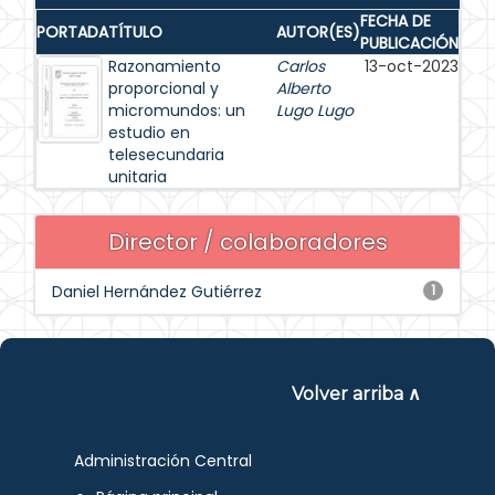
FECHA DE
PORTADA
TÍTULO
AUTOR(ES)
PUBLICACIÓN
Razonamiento
Carlos
13-oct-2023
proporcional y
Alberto
micromundos: un
Lugo Lugo
estudio en
telesecundaria
unitaria
Director / colaboradores
Daniel Hernández Gutiérrez
1
Volver arriba ∧
Administración Central