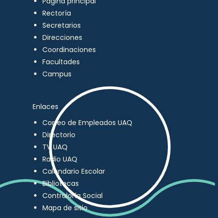
Página principal
Rectoría
Secretarios
Direcciones
Coordinaciones
Facultades
Campus
Enlaces
Correo de Empleados UAQ
Directorio
TV UAQ
Radio UAQ
Calendario Escolar
Bibliotecas
Contraloría Social
Mapa de sitio