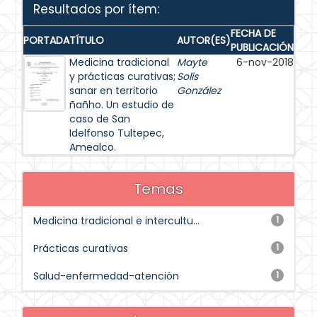
Resultados por ítem:
FECHA DE
PORTADA
TÍTULO
AUTOR(ES)
PUBLICACIÓN
Medicina tradicional
Mayte
6-nov-2018
y prácticas curativas;
Solís
sanar en territorio
González
ñañho. Un estudio de
caso de San
Idelfonso Tultepec,
Amealco.
Temas
Medicina tradicional e intercultu...
1
Prácticas curativas
1
Salud-enfermedad-atención
1