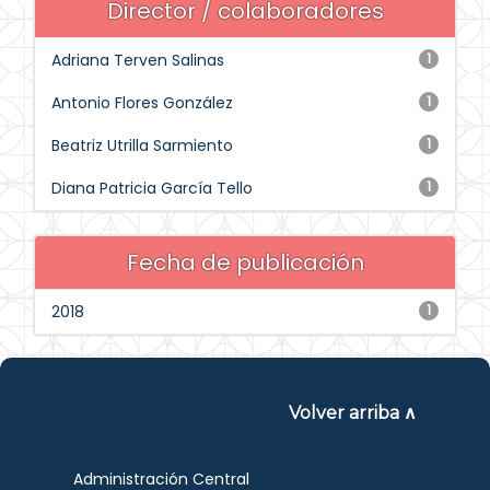
Director / colaboradores
Adriana Terven Salinas
1
Antonio Flores González
1
Beatriz Utrilla Sarmiento
1
Diana Patricia García Tello
1
Fecha de publicación
2018
1
Volver arriba ∧
Administración Central