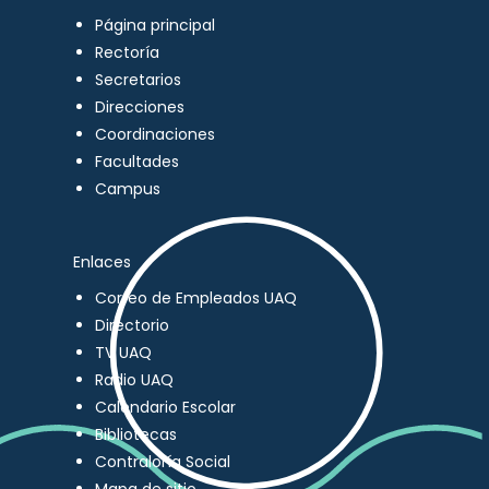
Página principal
Rectoría
Secretarios
Direcciones
Coordinaciones
Facultades
Campus
Enlaces
Correo de Empleados UAQ
Directorio
TV UAQ
Radio UAQ
Calendario Escolar
Bibliotecas
Contraloría Social