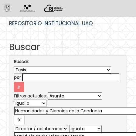
Skip
REPOSITORIO INSTITUCIONAL UAQ
navigation
Buscar
Buscar:
por
Filtros actuales: