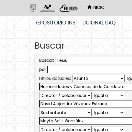
INICIO
Skip
REPOSITORIO INSTITUCIONAL UAQ
navigation
Buscar
Buscar:
por
Filtros actuales: