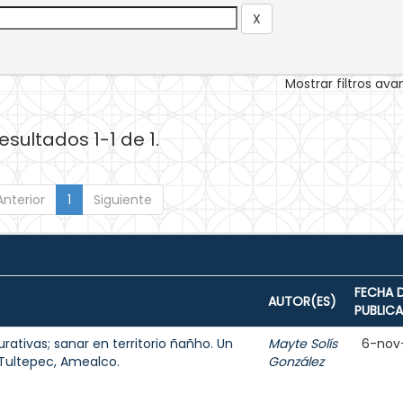
Mostrar filtros av
esultados 1-1 de 1.
Anterior
1
Siguiente
FECHA 
AUTOR(ES)
PUBLIC
rativas; sanar en territorio ñañho. Un
Mayte Solís
6-nov
 Tultepec, Amealco.
González