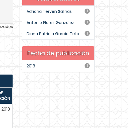
Adriana Terven Salinas
1
Antonio Flores González
1
anzados
Diana Patricia García Tello
1
Fecha de publicación
2018
1
DE
ACIÓN
-2018