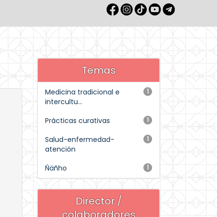
Temas
Medicina tradicional e
1
intercultu...
Prácticas curativas
1
Salud-enfermedad-
1
atención
Ñäñho
1
Director /
colaboradores