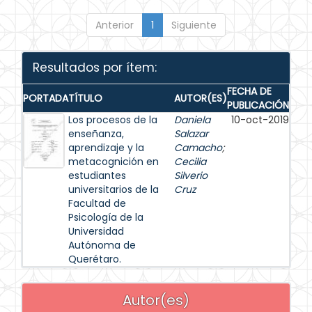
Anterior
1
Siguiente
Resultados por ítem:
FECHA DE
PORTADA
TÍTULO
AUTOR(ES)
PUBLICACIÓN
Los procesos de la
Daniela
10-oct-2019
enseñanza,
Salazar
aprendizaje y la
Camacho
;
metacognición en
Cecilia
estudiantes
Silverio
universitarios de la
Cruz
Facultad de
Psicología de la
Universidad
Autónoma de
Querétaro.
Autor(es)