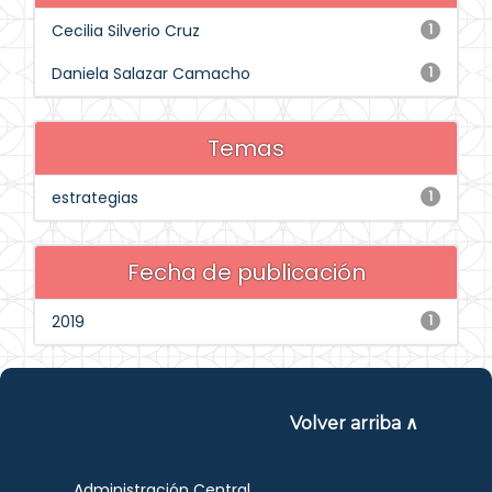
Cecilia Silverio Cruz
1
Daniela Salazar Camacho
1
Temas
estrategias
1
Fecha de publicación
2019
1
Volver arriba ∧
Administración Central