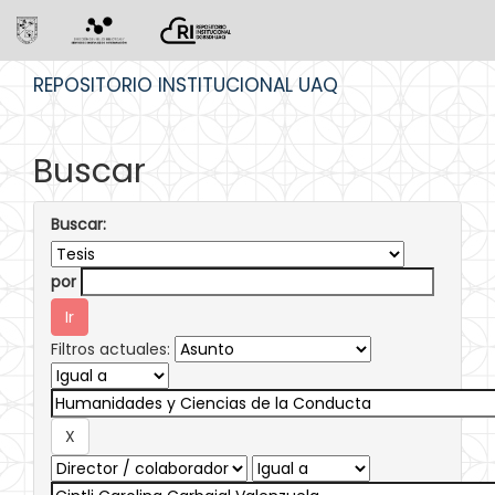
Skip
REPOSITORIO INSTITUCIONAL UAQ
navigation
Buscar
Buscar:
por
Filtros actuales: