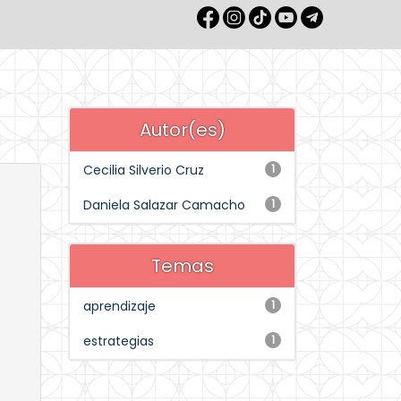
Autor(es)
Cecilia Silverio Cruz
1
Daniela Salazar Camacho
1
Temas
aprendizaje
1
estrategias
1