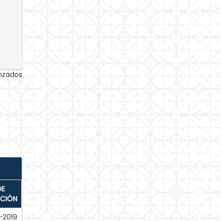
anzados
DE
ACIÓN
-2019