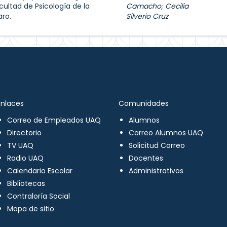
cultad de Psicología de la
Camacho
;
Cecilia
ro.
Silverio Cruz
Enlaces
Comunidades
Correo de Empleados UAQ
Alumnos
Directorio
Correo Alumnos UAQ
TV UAQ
Solicitud Correo
Radio UAQ
Docentes
Calendario Escolar
Administrativos
Bibliotecas
Contraloría Social
Mapa de sitio