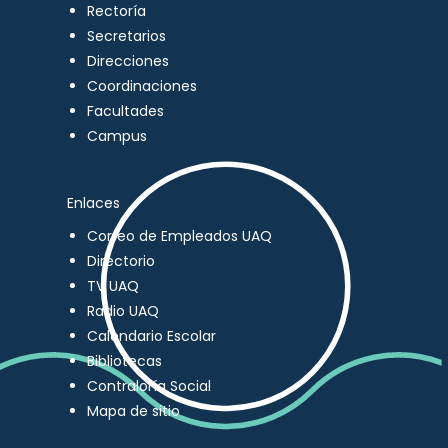
Rectoría
Secretarios
Direcciones
Coordinaciones
Facultades
Campus
Enlaces
Correo de Empleados UAQ
Directorio
TV UAQ
Radio UAQ
Calendario Escolar
Bibliotecas
Contraloría Social
Mapa de sitio