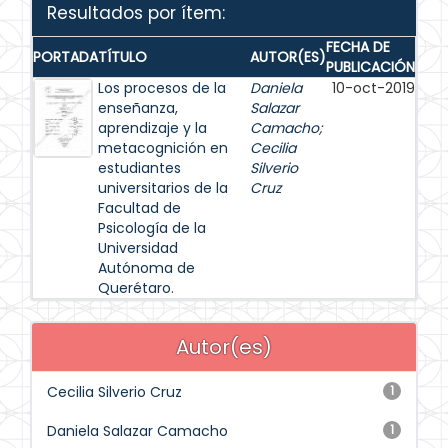
Resultados por ítem:
FECHA DE
PORTADA
TÍTULO
AUTOR(ES)
PUBLICACIÓN
Los procesos de la
Daniela
10-oct-2019
enseñanza,
Salazar
aprendizaje y la
Camacho
;
metacognición en
Cecilia
estudiantes
Silverio
universitarios de la
Cruz
Facultad de
Psicología de la
Universidad
Autónoma de
Querétaro.
Autor(es)
Cecilia Silverio Cruz
1
Daniela Salazar Camacho
1