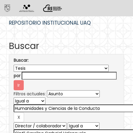
Skip
REPOSITORIO INSTITUCIONAL UAQ
navigation
Buscar
Buscar:
por
Filtros actuales: