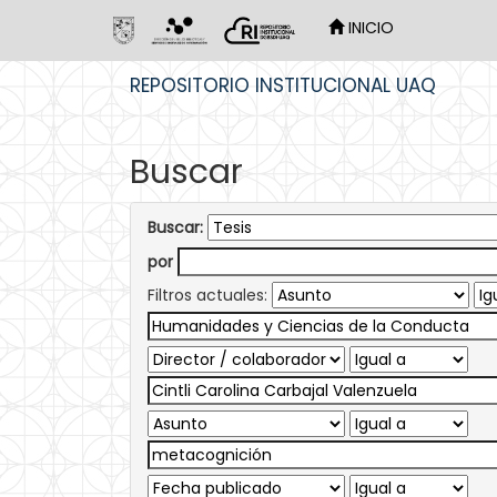
INICIO
Skip
REPOSITORIO INSTITUCIONAL UAQ
navigation
Buscar
Buscar:
por
Filtros actuales: