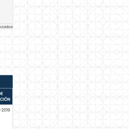
anzados
DE
ACIÓN
-2019