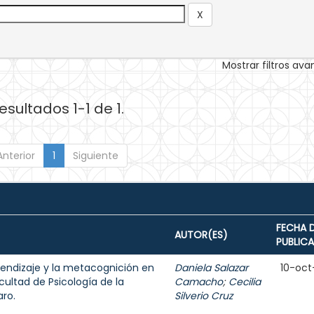
Mostrar filtros av
esultados 1-1 de 1.
Anterior
1
Siguiente
FECHA 
AUTOR(ES)
PUBLIC
rendizaje y la metacognición en
Daniela Salazar
10-oct
cultad de Psicología de la
Camacho
;
Cecilia
ro.
Silverio Cruz