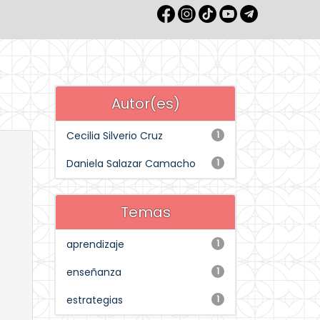
Autor(es)
Cecilia Silverio Cruz
1
Daniela Salazar Camacho
1
Temas
aprendizaje
1
enseñanza
1
estrategias
1