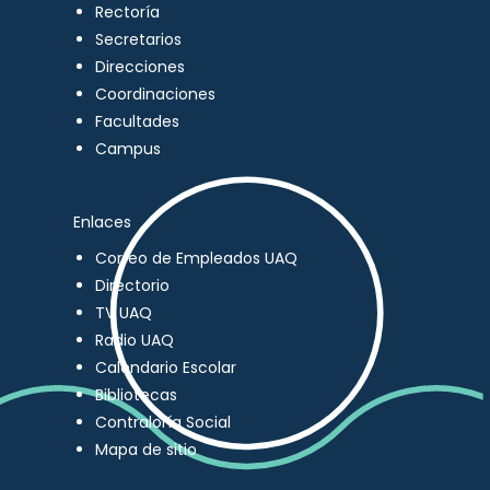
Rectoría
Secretarios
Direcciones
Coordinaciones
Facultades
Campus
Enlaces
Correo de Empleados UAQ
Directorio
TV UAQ
Radio UAQ
Calendario Escolar
Bibliotecas
Contraloría Social
Mapa de sitio