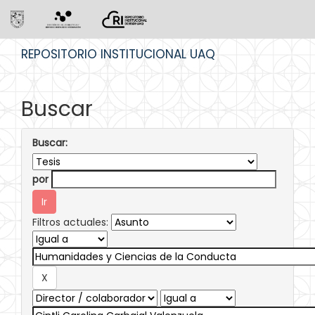
Skip
REPOSITORIO INSTITUCIONAL UAQ
navigation
Buscar
Buscar:
por
Filtros actuales: