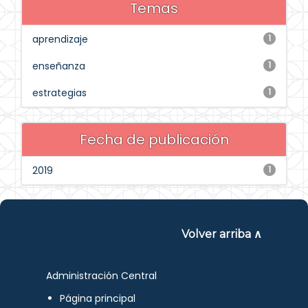
Temas
aprendizaje
1
enseñanza
1
estrategias
1
Fecha de publicación
2019
1
Volver arriba ∧
Administración Central
Página principal