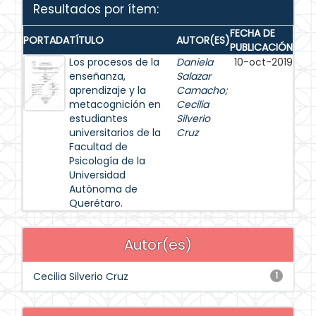
Resultados por ítem:
FECHA DE
PORTADA
TÍTULO
AUTOR(ES)
PUBLICACIÓN
Los procesos de la
Daniela
10-oct-2019
enseñanza,
Salazar
aprendizaje y la
Camacho
;
metacognición en
Cecilia
estudiantes
Silverio
universitarios de la
Cruz
Facultad de
Psicología de la
Universidad
Autónoma de
Querétaro.
Autor(es)
Cecilia Silverio Cruz
1