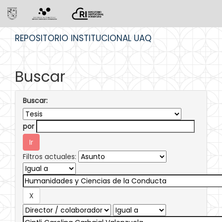
Skip
REPOSITORIO INSTITUCIONAL UAQ
navigation
Buscar
Buscar:
por
Filtros actuales: