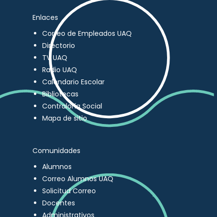
Enlaces
Correo de Empleados UAQ
Directorio
TV UAQ
Radio UAQ
Calendario Escolar
Bibliotecas
Contraloría Social
Mapa de sitio
Comunidades
Alumnos
Correo Alumnos UAQ
Solicitud Correo
Docentes
Administrativos