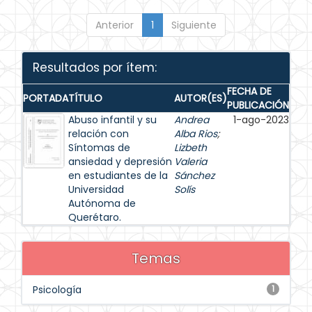
Anterior
1
Siguiente
Resultados por ítem:
FECHA DE
PORTADA
TÍTULO
AUTOR(ES)
PUBLICACIÓN
Abuso infantil y su
Andrea
1-ago-2023
relación con
Alba Rios
;
Síntomas de
Lizbeth
ansiedad y depresión
Valeria
en estudiantes de la
Sánchez
Universidad
Solís
Autónoma de
Querétaro.
Temas
Psicología
1