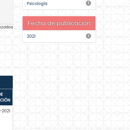
Psicología
1
Fecha de publicación
anzados
2021
1
DE
ACIÓN
-2021