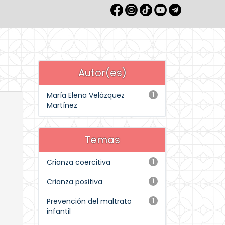
Autor(es)
María Elena Velázquez
1
Martínez
Temas
Crianza coercitiva
1
Crianza positiva
1
Prevención del maltrato
1
infantil