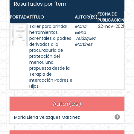
Resultados por ítem:
FECHA DE
PORTADA
TÍTULO
AUTOR(ES)
PUBLICACIÓN
Taller para brindar
María
22-nov-2021
herramientas
Elena
parentales a padres
Velázquez
derivados a la
Martínez
procuraduría de
protección del
menor, una
propuesta desde la
Terapia de
Interacción Padres e
Hijos
Autor(es)
María Elena Velázquez Martínez
1