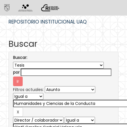
Skip
REPOSITORIO INSTITUCIONAL UAQ
navigation
Buscar
Buscar:
por
Filtros actuales: