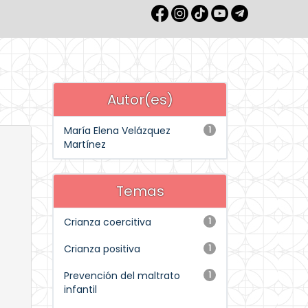
Autor(es)
María Elena Velázquez
1
Martínez
Temas
Crianza coercitiva
1
Crianza positiva
1
Prevención del maltrato
1
infantil