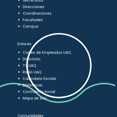
Secretarios
Direcciones
Coordinaciones
Facultades
Campus
Enlaces
Correo de Empleados UAQ
Directorio
TV UAQ
Radio UAQ
Calendario Escolar
Bibliotecas
Contraloría Social
Mapa de sitio
Comunidades