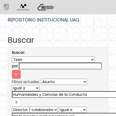
Skip
REPOSITORIO INSTITUCIONAL UAQ
navigation
Buscar
Buscar:
por
Filtros actuales: