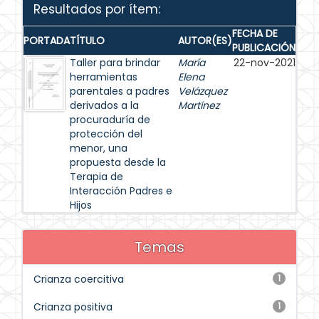
Resultados por ítem:
FECHA DE
PORTADA
TÍTULO
AUTOR(ES)
PUBLICACIÓN
Taller para brindar
María
22-nov-2021
herramientas
Elena
parentales a padres
Velázquez
derivados a la
Martínez
procuraduría de
protección del
menor, una
propuesta desde la
Terapia de
Interacción Padres e
Hijos
Temas
Crianza coercitiva
1
Crianza positiva
1