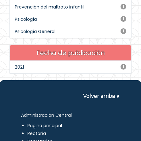
Prevención del maltrato infantil
1
Psicología
1
Psicología General
1
Fecha de publicación
2021
1
Volver arriba ∧
Administración Central
Página principal
Rectoría